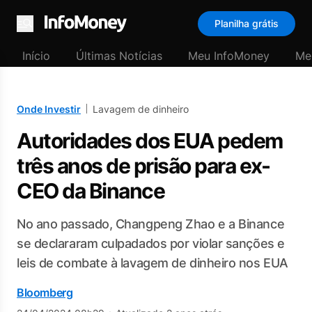
Planilha grátis
Menu
Início
Últimas Notícias
Meu InfoMoney
Me
Onde Investir
Lavagem de dinheiro
Autoridades dos EUA pedem
três anos de prisão para ex-
CEO da Binance
No ano passado, Changpeng Zhao e a Binance
se declararam culpadados por violar sanções e
leis de combate à lavagem de dinheiro nos EUA
Bloomberg