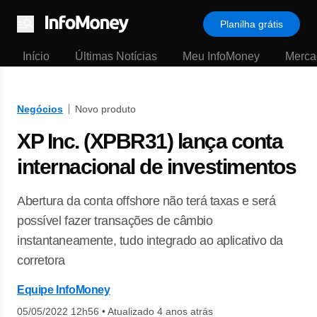
Planilha grátis
Menu
Início
Últimas Notícias
Meu InfoMoney
Merca
Negócios
Novo produto
XP Inc. (XPBR31) lança conta
internacional de investimentos
Abertura da conta offshore não terá taxas e será
possível fazer transações de câmbio
instantaneamente, tudo integrado ao aplicativo da
corretora
Equipe InfoMoney
05/05/2022 12h56
•
Atualizado 4 anos atrás