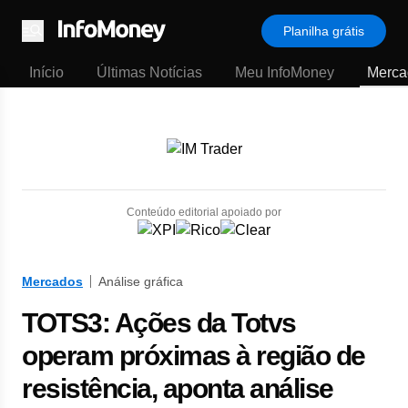
Planilha grátis
Menu
Início
Últimas Notícias
Meu InfoMoney
Merca
Conteúdo editorial apoiado por
Mercados
Análise gráfica
TOTS3: Ações da Totvs
operam próximas à região de
resistência, aponta análise