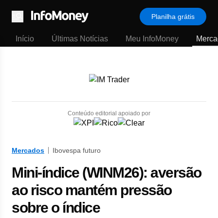
Planilha grátis
Menu
Início
Últimas Notícias
Meu InfoMoney
Merca
Conteúdo editorial apoiado por
Mercados
Ibovespa futuro
Mini-índice (WINM26): aversão
ao risco mantém pressão
sobre o índice