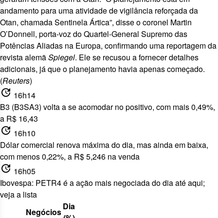
andamento para uma atividade de vigilância reforçada da
Otan, chamada Sentinela Ártica”, disse o coronel Martin
O’Donnell, porta-voz do Quartel-General Supremo das
Potências Aliadas na Europa, confirmando uma reportagem da
revista alemã
Spiegel
. Ele se recusou a fornecer detalhes
adicionais, já que o planejamento havia apenas começado.
(
Reuters
)
update
16h14
B3 (B3SA3) volta a se acomodar no positivo, com mais 0,49%,
a R$ 16,43
update
16h10
Dólar comercial renova máxima do dia, mas ainda em baixa,
com menos 0,22%, a R$ 5,246 na venda
update
16h05
Ibovespa: PETR4 é a ação mais negociada do dia até aqui;
veja a lista
Dia
Negócios
(%)