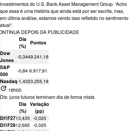
investimentos do U.S. Bank Asset Management Group. “Acho
que essa é uma história que ainda está por ser escrita, mas,
em última análise, estamos vendo isso refletido no sentimento
atual”.
ONTINUA DEPOIS DA PUBLICIDADE
Dia
Pontos
(%)
Dow
-0,34
49.241,18
Jones
S&P
-0,84
6.917,81
500
Nasdaq
-1,43
23.255,18
update
18h00
DIs: juros futuros terminam dia de forma mista
Dia
Variação
(%)
(pp)
DI1F27
13,435
-0,020
DI1F28
12,685
-0,025