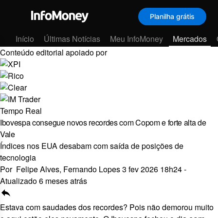
Planilha grátis
Menu
Início
Últimas Notícias
Meu InfoMoney
Mercados
Conteúdo editorial apoiado por
Tempo Real
Ibovespa consegue novos recordes com Copom e forte alta de
Vale
Índices nos EUA desabam com saída de posições de
tecnologia
Por
Felipe Alves,
Fernando Lopes
3 fev 2026 18h24
-
Atualizado 6 meses atrás
reply
Estava com saudades dos recordes? Pois não demorou muito