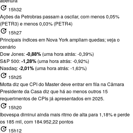
abertura
update
15h32
Ações da Petrobras passam a oscilar, com menos 0,05%
(PETR3) e menos 0,03% (PETR4)
update
15h27
Principais índices em Nova York ampliam quedas; veja o
cenário
Dow Jones:
-0,88%
(uma hora atrás: -0,39%)
S&P 500:
-1,28%
(uma hora atrás: -0,92%)
Nasdaq:
-2,01%
(uma hora atrás: -1,63%)
update
15h25
Motta diz que CPI do Master deve entrar em fila na Câmara
Presidente da Casa diz que
há ao menos outros 15
requerimentos de CPIs já apresentados em 2025
.
update
15h20
Ibovespa diminui ainda mais ritmo de alta para 1,18% e perde
os 185 mil, com 184.952,22 pontos
update
15h12