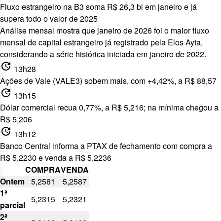
Fluxo estrangeiro na B3 soma R$ 26,3 bi em janeiro e já
supera todo o valor de 2025
Análise mensal mostra que janeiro
de 2026 foi o maior fluxo
mensal de capital estrangeiro já registrado pela Elos Ayta,
considerando a série histórica iniciada em janeiro de 2022.
update
13h28
Ações de Vale (VALE3) sobem mais, com +4,42%, a R$ 88,57
update
13h15
Dólar comercial recua 0,77%, a R$ 5,216; na mínima chegou a
R$ 5,206
update
13h12
Banco Central informa a PTAX de fechamento com compra a
R$ 5,2230 e venda a R$ 5,2236
COMPRA
VENDA
Ontem
5,2581
5,2587
1ª
5,2315
5,2321
parcial
2ª