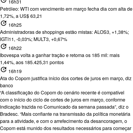
update
16h31
Petróleo: WTI com vencimento em março fecha dia com alta de
1,72%, a US$ 63,21
update
16h25
Administradoras de shoppings estão mistas: ALOS3, +1,38%;
IGTI11, -0,03%; MULT3, +0,67%
update
16h22
Ibovespa volta a ganhar tração e retoma os 185 mil: mais
1,44%, aos 185.425,31 pontos
update
16h19
Ata do Copom justifica início dos cortes de juros em março, diz
banco
“A classificação do Copom do cenário recente é compatível
com o início do ciclo de cortes de juros em março, conforme
indicação trazida no Comunicado da semana passada”, diz o
Bradesc. “Mais confiante na transmissão da política monetária
para a atividade, e com o arrefecimento da desancoragem, o
Copom está munido dos resultados necessários para começar