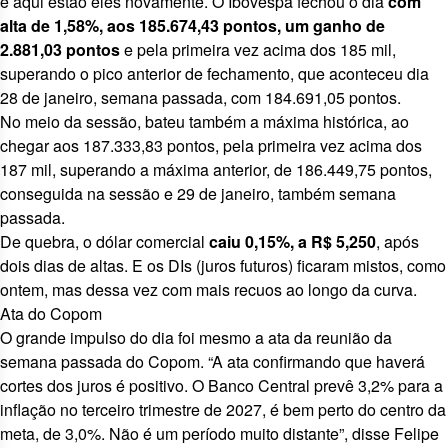
e aqui estão eles novamente. O Ibovespa fechou o dia
com
alta de 1,58%, aos 185.674,43 pontos, um ganho de
2.881,03 pontos
e pela primeira vez acima dos 185 mil,
superando o pico anterior de fechamento, que aconteceu dia
28 de janeiro, semana passada, com 184.691,05 pontos.
No meio da sessão, bateu também a máxima histórica, ao
chegar aos 187.333,83 pontos,
pela primeira vez acima dos
187 mil
, superando a máxima anterior, de 186.449,75 pontos,
conseguida na sessão e 29 de janeiro, também semana
passada.
De quebra, o dólar comercial
caiu 0,15%, a R$ 5,250
,
após
dois dias de altas
. E os DIs (juros futuros) ficaram mistos, como
ontem, mas dessa vez
com mais recuos
ao longo da curva.
Ata do Copom
O grande impulso do dia foi mesmo a
ata da reunião da
semana passada do Copom
. “A ata confirmando que haverá
cortes dos juros é positivo. O Banco Central prevê 3,2% para a
inflação no terceiro trimestre de 2027, é bem perto do centro da
meta, de 3,0%. Não é um período muito distante”, disse Felipe