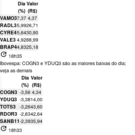
Dia
Valor
(%)
(R$)
VAMO3
7,37
4,37
RADL3
5,99
26,71
CYRE4
5,64
30,90
VALE3
4,92
88,99
BRAP4
4,83
25,18
update
18h35
Ibovespa: COGN3 e YDUQ3 são as maiores baixas do dia;
veja as demais
Dia
Valor
(%)
(R$)
COGN3
-3,56
4,34
YDUQ3
-3,38
14,00
TOTS3
-3,26
43,60
RDOR3
-2,83
42,64
SANB11
-2,39
35,94
update
18h33