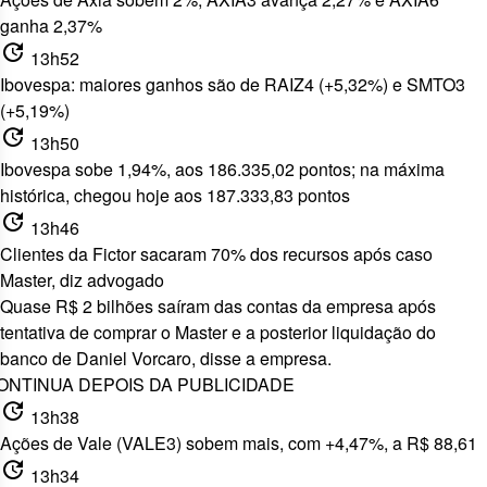
ganha 2,37%
update
13h52
Ibovespa: maiores ganhos são de RAIZ4 (+5,32%) e SMTO3
(+5,19%)
update
13h50
Ibovespa sobe 1,94%, aos 186.335,02 pontos; na máxima
histórica, chegou hoje aos 187.333,83 pontos
update
13h46
Clientes da Fictor sacaram 70% dos recursos após caso
Master, diz advogado
Quase R$ 2 bilhões saíram das
contas da empresa após
tentativa de comprar o Master e a posterior liquidação do
banco de Daniel Vorcaro, disse a empresa.
ONTINUA DEPOIS DA PUBLICIDADE
update
13h38
Ações de Vale (VALE3) sobem mais, com +4,47%, a R$ 88,61
update
13h34