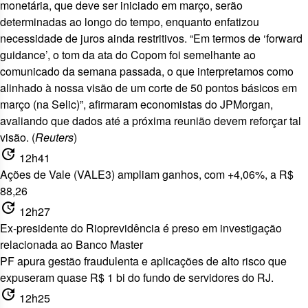
monetária, que deve ser iniciado em março, serão
determinadas ao longo do tempo, enquanto enfatizou
necessidade de juros ainda restritivos. “Em termos de ‘forward
guidance’, o tom da ata do Copom foi semelhante ao
comunicado da semana passada, o que interpretamos como
alinhado à nossa visão de um corte de 50 pontos básicos em
março (na Selic)”, afirmaram economistas do JPMorgan,
avaliando que dados até a próxima reunião devem reforçar tal
visão. (
Reuters
)
update
12h41
Ações de Vale (VALE3) ampliam ganhos, com +4,06%, a R$
88,26
update
12h27
Ex-presidente do Rioprevidência é preso em investigação
relacionada ao Banco Master
PF apura gestão fraudulenta e
aplicações de alto risco que
expuseram quase R$ 1 bi do fundo de servidores do RJ.
update
12h25