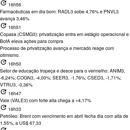
update
16h56
Farmacêuticas em dia bom: RADL3 sobe 4,76% e PNVL3
avança 3,46%
update
16h51
Copasa (CSMG3): privatização entra em estágio operacional e
BofA eleva ações para compra
Processo de privatização
avança e mercado reage com
otimismo
.
update
16h50
Setor de educação tropeça e desce para o vermelho: ANIM3,
-6,24%; COGN3, -4,00%; SEER3, -1,76%; CSED3, -1,71%;
VTRU3, -0,36%
update
16h47
Vale (VALE3) com forte alta chega a +4,17%
update
16h33
Petróleo: Brent com vencimento em abril fecha dia com alta de
1,55%, a US$ 67,33