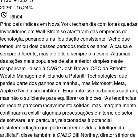
2026: +15,24%
update
18h04
Principais índices em Nova York fecham dia com fortes quedas
Investidores em Wall Street se afastaram das empresas de
tecnologia, puxando uma liquidação consistente. “Acho que
temos um ou dois desses períodos todos os anos. A causa é
sempre diferente, mas o efeito é sempre o mesmo. Algumas
das ações mais populares de alta anterior simplesmente
despencam”, disse à
CNBC
Josh Brown, CEO da Ritholtz
Wealth Management, citando a Palantir Technologies, que
perdeu parte dos ganhos da manhã., mas Microsoft, Meta,
Apple e Nvidia sucumbiram. Enquanto isso os bancos subiram,
mas não o suficiente para equilibrar os índices. “As tendências
de receita parecem incrivelmente sólidas, mas, marginalmente,
continuam a existir algumas preocupações em torno do setor
de software, em particular, relacionadas à potencial
desintermediação que pode ocorrer devido à inteligência
artificial”, disse também à
CNBC
Bill Northey, diretor sênior de