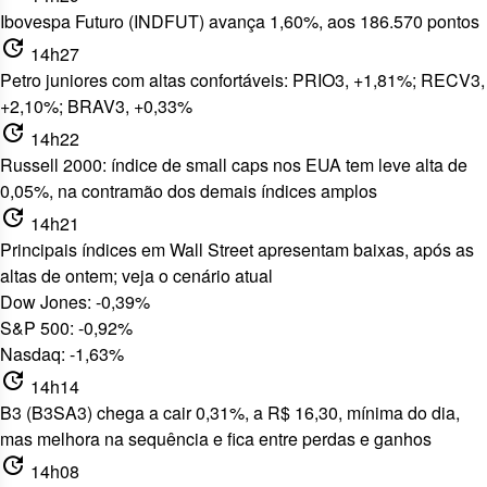
Ibovespa Futuro (INDFUT) avança 1,60%, aos 186.570 pontos
update
14h27
Petro juniores com altas confortáveis: PRIO3, +1,81%; RECV3,
+2,10%; BRAV3, +0,33%
update
14h22
Russell 2000: índice de small caps nos EUA tem leve alta de
0,05%, na contramão dos demais índices amplos
update
14h21
Principais índices em Wall Street apresentam baixas, após as
altas de ontem; veja o cenário atual
Dow Jones: -0,39%
S&P 500: -0,92%
Nasdaq: -1,63%
update
14h14
B3 (B3SA3) chega a cair 0,31%, a R$ 16,30, mínima do dia,
mas melhora na sequência e fica entre perdas e ganhos
update
14h08