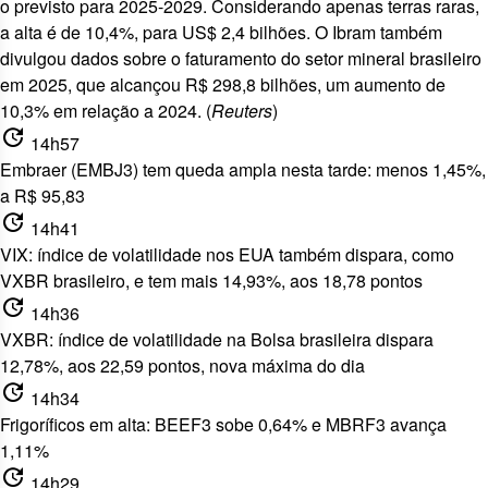
o previsto para 2025-2029. Considerando apenas terras raras,
a alta é de 10,4%, para US$ 2,4 bilhões. O Ibram também
divulgou dados sobre o faturamento do setor mineral brasileiro
em 2025, que alcançou R$ 298,8 bilhões, um aumento de
10,3% em relação a 2024. (
Reuters
)
update
14h57
Embraer (EMBJ3) tem queda ampla nesta tarde: menos 1,45%,
a R$ 95,83
update
14h41
VIX: índice de volatilidade nos EUA também dispara, como
VXBR brasileiro, e tem mais 14,93%, aos 18,78 pontos
update
14h36
VXBR: índice de volatilidade na Bolsa brasileira dispara
12,78%, aos 22,59 pontos, nova máxima do dia
update
14h34
Frigoríficos em alta: BEEF3 sobe 0,64% e MBRF3 avança
1,11%
update
14h29