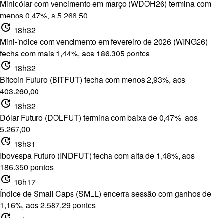
Minidólar com vencimento em março (WDOH26) termina com
menos 0,47%, a 5.266,50
update
18h32
Mini-índice com vencimento em fevereiro de 2026 (WING26)
fecha com mais 1,44%, aos 186.305 pontos
update
18h32
Bitcoin Futuro (BITFUT) fecha com menos 2,93%, aos
403.260,00
update
18h32
Dólar Futuro (DOLFUT) termina com baixa de 0,47%, aos
5.267,00
update
18h31
Ibovespa Futuro (INDFUT) fecha com alta de 1,48%, aos
186.350 pontos
update
18h17
Índice de Small Caps (SMLL) encerra sessão com ganhos de
1,16%, aos 2.587,29 pontos
update