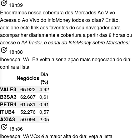
update
18h39
Encerramos nossa cobertura dos Mercados Ao Vivo
Acessa o Ao Vivo do InfoMoney todos os dias? Então,
adicione
este link aos favoritos
do seu navegador para
acompanhar diariamente a cobertura a partir das 8 horas ou
acesse o
IM Trader, o
canal do InfoMoney sobre Mercados!
update
18h38
Ibovespa: VALE3 volta a ser a ação mais negociada do dia;
confira a lista
Dia
Negócios
(%)
VALE3
65.922
4,92
B3SA3
62.687
0,61
PETR4
61.581
0,91
ITUB4
52.276
0,57
AXIA3
50.094
2,05
update
18h36
Ibovespa: VAMO3 é a maior alta do dia; veja a lista