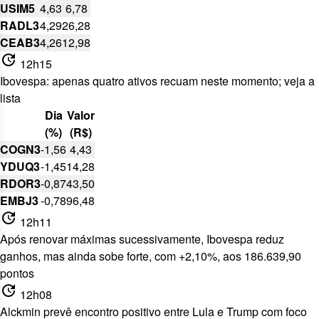
USIM5
4,63
6,78
RADL3
4,29
26,28
CEAB3
4,26
12,98
update
12h15
Ibovespa: apenas quatro ativos recuam neste momento; veja a
lista
Dia
Valor
(%)
(R$)
COGN3
-1,56
4,43
YDUQ3
-1,45
14,28
RDOR3
-0,87
43,50
EMBJ3
-0,78
96,48
update
12h11
Após renovar máximas sucessivamente, Ibovespa reduz
ganhos, mas ainda sobe forte, com +2,10%, aos 186.639,90
pontos
update
12h08
Alckmin prevê encontro positivo entre Lula e Trump com foco