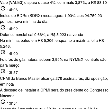
Vale (VALE3) dispara quase 4%, com mais 3,87%, a R$ 88,10
update
14h06
Índice de BDRs (BDRX) recua agora 1,93%, aos 24.750,23
pontos, nova mínima do dia
update
14h02
Dólar comercial cai 0,66%, a R$ 5,223 na venda
Na mínima, bateu em R$ 5,206, enquanto a máxima foi a R$
5,246.
update
14h00
Futuros de gás natural sobem 3,95% na NYMEX; contrato são
para março
update
13h57
CPMI do Banco Master alcança 278 assinaturas, diz oposição,
em nota
A decisão de instalar a CPMI
será do presidente do Congresso
Nacional.
update
13h54
Ações de Axia sobem 2%; AXIA3 avança 2,27% e AXIA6