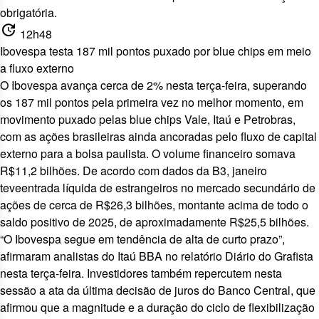
obrigatória.
update
12h48
Ibovespa testa 187 mil pontos puxado por blue chips em meio
a fluxo externo
O Ibovespa avança cerca de 2% nesta terça-feira, superando
os 187 mil pontos pela primeira vez no melhor momento, em
movimento puxado pelas blue chips Vale, Itaú e Petrobras,
com as ações brasileiras ainda ancoradas pelo fluxo de capital
externo para a bolsa paulista. O volume financeiro somava
R$11,2 bilhões. De acordo com dados da B3, janeiro
teveentrada líquida de estrangeiros no mercado secundário de
ações de cerca de R$26,3 bilhões, montante acima de todo o
saldo positivo de 2025, de aproximadamente R$25,5 bilhões.
“O Ibovespa segue em tendência de alta de curto prazo”,
afirmaram analistas do Itaú BBA no relatório Diário do Grafista
nesta terça-feira. Investidores também repercutem nesta
sessão a ata da última decisão de juros do Banco Central, que
afirmou que a magnitude e a duração do ciclo de flexibilização