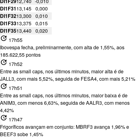
DI1F29
12,740
-0,010
DI1F31
13,145
0,000
DI1F32
13,300
0,010
DI1F33
13,375
0,015
DI1F35
13,440
0,020
update
17h55
Ibovespa fecha, preliminarmente, com alta de 1,55%, aos
185.622,55 pontos
update
17h52
Entre as small caps, nos últimos minutos, maior alta é de
JALL3, com mais 5,52%, seguida de FESA4, com mais 5,21%
update
17h51
Entre as small caps, nos últimos minutos, maior baixa é de
ANIM3, com menos 6,63%, seguida de AALR3, com menos
4,42%
update
17h47
Frigoríficos avançam em conjunto: MBRF3 avança 1,96% e
BEEF3 sobe 1,45%