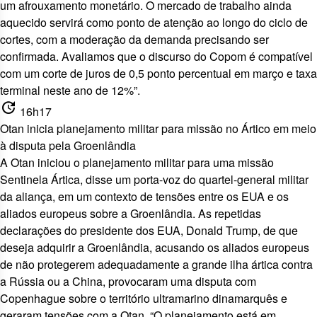
um afrouxamento monetário. O mercado de trabalho ainda
aquecido servirá como ponto de atenção ao longo do ciclo de
cortes, com a moderação da demanda precisando ser
confirmada. Avaliamos que o discurso do Copom é compatível
com um corte de juros de 0,5 ponto percentual em março e taxa
terminal neste ano de 12%”.
update
16h17
Otan inicia planejamento militar para missão no Ártico em meio
à disputa pela Groenlândia
A Otan iniciou o planejamento militar para uma missão
Sentinela Ártica, disse um porta-voz do quartel-general militar
da aliança, em um contexto de tensões entre os EUA e os
aliados europeus sobre a Groenlândia. As repetidas
declarações do presidente dos EUA, Donald Trump, de que
deseja adquirir a Groenlândia, acusando os aliados europeus
de não protegerem adequadamente a grande ilha ártica contra
a Rússia ou a China, provocaram uma disputa com
Copenhague sobre o território ultramarino dinamarquês e
geraram tensões com a Otan. “O planejamento está em