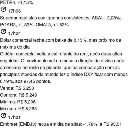
PETR4, +1,15%
update
17h06
Supermercadistas com ganhos consistentes: ASAI, +2,08%;
PCAR3, +1,83%; GMAT3, +1,83%
update
17h04
Dólar comercial fecha com baixa de 0,15%, mas próximo da
máxima do dia
O dólar comercial volta a cair diante do real, após duas altas
seguidas. O movimento vai na mesma direção da divisa norte-
americana no resto do planeta, que na comparação com as
principais moedas do mundo fez o índice DXY ficar com menos
0,19%, aos 97,45 pontos.
Venda: R$ 5,250
Compra: R$ 5,249
Mínima: R$ 5,206
Máxima: R$ 5,263
update
17h01
Embraer (EMBJ3) recua em dia de altas: -1,78%, a R$ 95,51