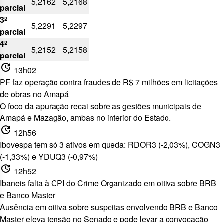
5,2162
5,2168
parcial
3ª
5,2291
5,2297
parcial
4ª
5,2152
5,2158
parcial
update
13h02
PF faz operação contra fraudes de R$ 7 milhões em licitações
de obras no Amapá
O foco da apuração recai sobre as
gestões municipais de
Amapá e Mazagão, ambas no interior do Estado.
update
12h56
Ibovespa tem só 3 ativos em queda: RDOR3 (-2,03%), COGN3
(-1,33%) e YDUQ3 (-0,97%)
update
12h52
Ibaneis falta à CPI do Crime Organizado em oitiva sobre BRB
e Banco Master
Ausência em oitiva sobre suspeitas
envolvendo BRB e Banco
Master eleva tensão no Senado e pode levar a convocação