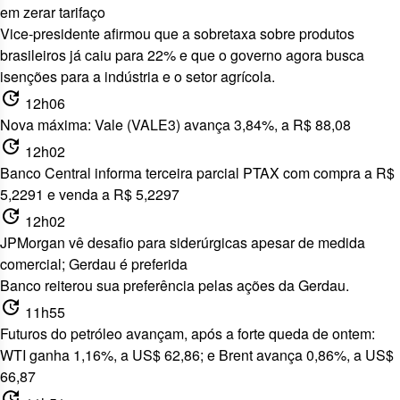
em zerar tarifaço
Vice-presidente afirmou que a sobretaxa
sobre produtos
brasileiros já caiu para 22% e que o governo agora busca
isenções para a indústria e o setor agrícola.
update
12h06
Nova máxima: Vale (VALE3) avança 3,84%, a R$ 88,08
update
12h02
Banco Central informa terceira parcial PTAX com compra a R$
5,2291 e venda a R$ 5,2297
update
12h02
JPMorgan vê desafio para siderúrgicas apesar de medida
comercial; Gerdau é preferida
Banco reiterou sua preferência pelas ações da Gerdau.
update
11h55
Futuros do petróleo avançam, após a forte queda de ontem:
WTI ganha 1,16%, a US$ 62,86; e Brent avança 0,86%, a US$
66,87
update