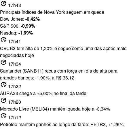
update
17h43
Principais índices de Nova York seguem em queda
Dow Jones:
-0,42%
S&P 500:
-0,99%
Nasdaq:
-1,69%
update
17h41
CVCB3 tem alta de 1,20% e segue como uma das ações mais
negociadas hoje
update
17h34
Santander (SANB11) recua com força em dia de alta para
grandes bancos: -1,90%, a R$ 36,12
update
17h22
AURA33 chega a +5,00% no final da tarde
update
17h20
Mercado Livre (MELI34) mantém queda hoje a -3,34%
update
17h12
Petróleo mantém ganhos ao longo da tarde: PETR3, +1,26%;