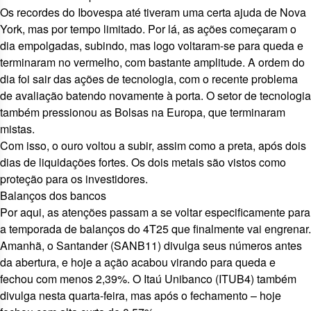
Os recordes do Ibovespa até tiveram uma certa ajuda de Nova
York, mas por tempo limitado. Por lá, as ações começaram o
dia empolgadas, subindo, mas logo voltaram-se para queda e
terminaram no vermelho, com bastante amplitude. A ordem do
dia foi sair das ações de tecnologia, com o recente problema
de avaliação batendo novamente à porta. O setor de tecnologia
também pressionou as Bolsas na Europa,
que terminaram
mistas
.
Com isso, o
ouro voltou a subir, assim como a preta
, após dois
dias de liquidações fortes. Os dois metais são vistos como
proteção para os investidores.
Balanços dos bancos
Por aqui, as atenções passam a se voltar especificamente para
a
temporada de balanços
do 4T25 que finalmente vai engrenar.
Amanhã, o Santander (
SANB11
) divulga seus números
antes
da abertura
, e hoje a ação acabou virando para queda e
fechou com menos 2,39%. O Itaú Unibanco (
ITUB4
) também
divulga nesta quarta-feira, mas após o fechamento – hoje