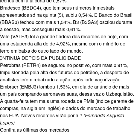
fechou com alta curta de 0,57%.
Bradesco (
BBDC4
), que tem seus números trimestrais
apresentados só na quinta (5), subiu 0,54%. E Banco do Brasil
(
BBAS3
) fechou com mais 1,54%. B3 (
B3SA3
) oscilou durante
a sessão, mas conseguiu mais 0,61%.
Vale (
VALE3
) foi a grande fiadora dos recordes de hoje, com
uma estupenda alta de de 4,92%, mesmo com o
minério de
ferro em baixa
do outro lado do mundo.
ONTINUA DEPOIS DA PUBLICIDADE
Petrobras (
PETR4
) se segurou no positivo, com mais 0,91%,
impulsionada pela alta dos futuros do petróleo, a despeito de
analistas
terem rebaixado a ação
, após forte vaçorização.
Embraer (
EMBJ3
) tombou 1,53%, em dia de anúncio de mais
um país comprando aeronaves suas,
dessa vez o Uzbequistão
.
A quarta-feira tem mais uma rodada de PMIs (índice gerente de
compras, na sigla em inglês) e dados do mercado de trabalho
nos EUA. Novos recordes virão por aí?
(Fernando Augusto
Lopes)
Confira as últimas dos mercados