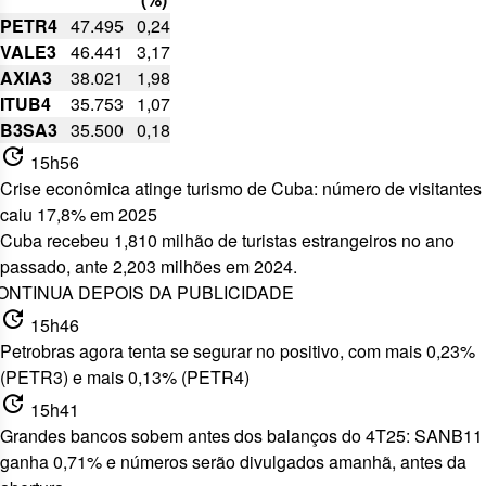
PETR4
47.495
0,24
VALE3
46.441
3,17
AXIA3
38.021
1,98
ITUB4
35.753
1,07
B3SA3
35.500
0,18
update
15h56
Crise econômica atinge turismo de Cuba: número de visitantes
caiu 17,8% em 2025
Cuba recebeu 1,810 milhão de turistas estrangeiros no ano
passado,
ante 2,203 milhões em 2024
.
ONTINUA DEPOIS DA PUBLICIDADE
update
15h46
Petrobras agora tenta se segurar no positivo, com mais 0,23%
(PETR3) e mais 0,13% (PETR4)
update
15h41
Grandes bancos sobem antes dos balanços do 4T25: SANB11
ganha 0,71% e números serão divulgados amanhã, antes da