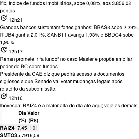
Ifix, índice de fundos imobiliários, sobe 0,08%, aos 3.856,02
pontos
update
12h21
Grandes bancos sustentam fortes ganhos; BBAS3 sobe 2,29%,
ITUB4 ganha 2,01%, SANB11 avança 1,93% e BBDC4 sobe
1,90%
update
12h17
Renan promete ir “a fundo” no caso Master e propõe ampliar
poder do BC sobre fundos
Presidente da CAE diz que pedirá acesso
a documentos
sigilosos e que Senado vai votar mudanças legais após
relatório da subcomissão.
update
12h16
Ibovespa: RAIZ4 é a maior alta do dia até aqui; veja as demais
Dia
Valor
(%)
(R$)
RAIZ4
7,45
1,01
SMTO3
5,79
16,09