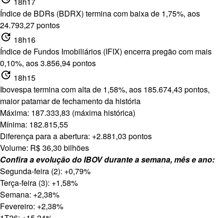
18h17
Índice de BDRs (BDRX) termina com baixa de 1,75%, aos
24.793,27 pontos
update
18h16
Índice de Fundos Imobiliários (IFIX) encerra pregão com mais
0,10%, aos 3.856,94 pontos
update
18h15
Ibovespa termina com alta de 1,58%, aos 185.674,43 pontos,
maior patamar de fechamento da história
Máxima: 187.333,83 (máxima histórica)
Mínima: 182.815,55
Diferença para a abertura: +2.881,03 pontos
Volume: R$ 36,30 bilhões
Confira a evolução do IBOV durante a semana, mês e ano:
Segunda-feira (2): +0,79%
Terça-feira (3): +1,58%
Semana: +2,38%
Fevereiro: +2,38%
1T26: +15,24%