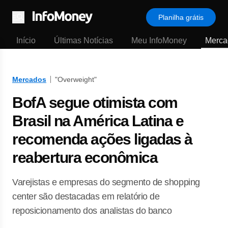
Planilha grátis
Menu
Início
Últimas Notícias
Meu InfoMoney
Merca
Mercados
"Overweight"
BofA segue otimista com
Brasil na América Latina e
recomenda ações ligadas à
reabertura econômica
Varejistas e empresas do segmento de shopping
center são destacadas em relatório de
reposicionamento dos analistas do banco