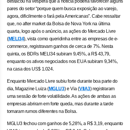
destacou na véspera que a notícia poderia favorecer alguns
pares do setor “porque quem busca exposição ao varejo,
agora, dificilmente o fará pela Americanas”. Cabe ressaltar
que, no after market da Bolsa de Nova York na última
quarta, logo após o anúncio, as ações do Mercado Livre
(
MELI34
), vista como queridinha entre as empresas de e-
commerce, registravam ganhos de cerca de 7%. Nesta
quinta, os BDRs MELI34 subiram 9,45%, a R$ 43,79,
enquanto os ativos negociados nos EUA subiram 9,34%,
na casa dos US$ 1.024.
Enquanto Mercado Livre subiu forte durante boa parte do
dia, Magazine Luiza (
MGLU3
) e Via (
VIIA3
) registraram
uma sessão de forte volatilidade. As ações de ambas as
empresas abriram em forte queda, mas durante a tarde
tomaram rumos diferentes na Bolsa.
MGLU3 fechou com ganhos de 5,28%, a R$ 3,19, enquanto