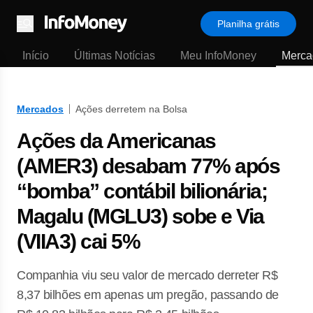
Planilha grátis
Menu
Início
Últimas Notícias
Meu InfoMoney
Merca
Mercados
Ações derretem na Bolsa
Ações da Americanas
(AMER3) desabam 77% após
“bomba” contábil bilionária;
Magalu (MGLU3) sobe e Via
(VIIA3) cai 5%
Companhia viu seu valor de mercado derreter R$
8,37 bilhões em apenas um pregão, passando de