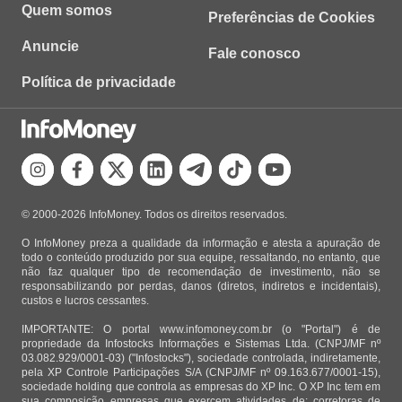
Quem somos
Preferências de Cookies
Anuncie
Fale conosco
Política de privacidade
© 2000-2026 InfoMoney. Todos os direitos reservados.
O InfoMoney preza a qualidade da informação e atesta a apuração de
todo o conteúdo produzido por sua equipe, ressaltando, no entanto, que
não faz qualquer tipo de recomendação de investimento, não se
responsabilizando por perdas, danos (diretos, indiretos e incidentais),
custos e lucros cessantes.
IMPORTANTE: O portal www.infomoney.com.br (o "Portal") é de
propriedade da Infostocks Informações e Sistemas Ltda. (CNPJ/MF nº
03.082.929/0001-03) ("Infostocks"), sociedade controlada, indiretamente,
pela XP Controle Participações S/A (CNPJ/MF nº 09.163.677/0001-15),
sociedade holding que controla as empresas do XP Inc. O XP Inc tem em
sua composição empresas que exercem atividades de: corretoras de