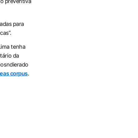
ão preventiva
dadas para
cas”.
Lima tenha
tário da
 cosndierado
eas corpus
.