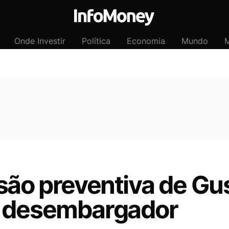
Onde Investir
Política
Economia
Mundo
M
são preventiva de Gu
r desembargador