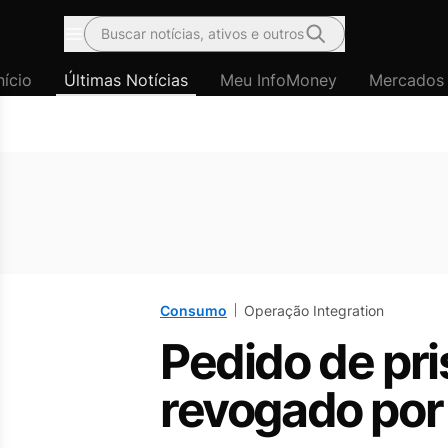
Buscar notícias, ativos e outros
Menu
nício
Últimas Notícias
Meu InfoMoney
Mercados
Consumo
Operação Integration
Pedido de pri
revogado po