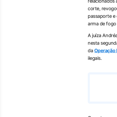
relacionados 
corte, revogo
passaporte e 
arma de fogo
A juíza André
nesta segunda
da
Operação I
ilegais.