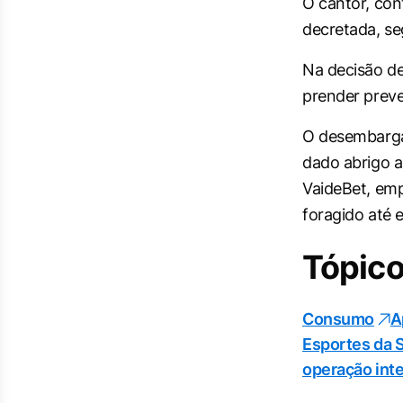
O cantor, co
decretada, s
Na decisão des
prender preve
O desembargad
dado abrigo a
VaideBet, emp
foragido até 
Tópico
Consumo
A
Esportes da 
operação inte