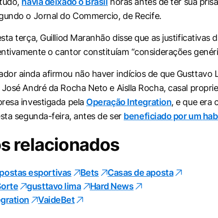
ntudo,
havia deixado o Brasil
horas antes de ter sua pris
egundo o
Jornal do Commercio
, de Recife.
ta terça, Guilliod Maranhão disse que as justificativas 
ntivamente o cantor constituíam “considerações genéri
or ainda afirmou não haver indícios de que Gusttavo 
 José André da Rocha Neto e Aislla Rocha, casal proprie
resa investigada pela
Operação Integration
, e que era
esta segunda-feira, antes de ser
beneficiado por um
hab
s relacionados
postas esportivas
Bets
Casas de aposta
Sorte
gusttavo lima
Hard News
gration
VaideBet