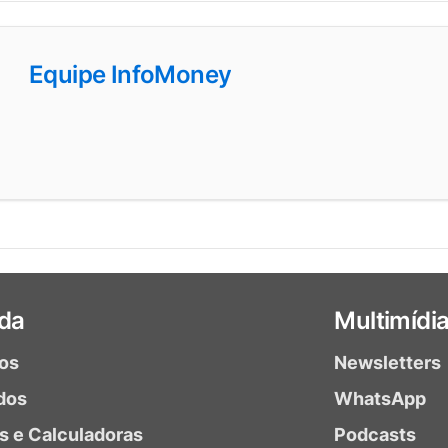
Equipe InfoMoney
da
Multimídi
ios
Newsletters
dos
WhatsApp
as e Calculadoras
Podcasts