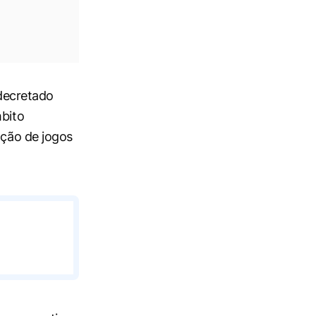
 decretado
bito
ação de jogos