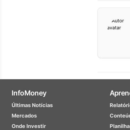
InfoMoney
Apren
Últimas Notícias
Relatór
Mercados
Conteú
Onde Investir
Planilh