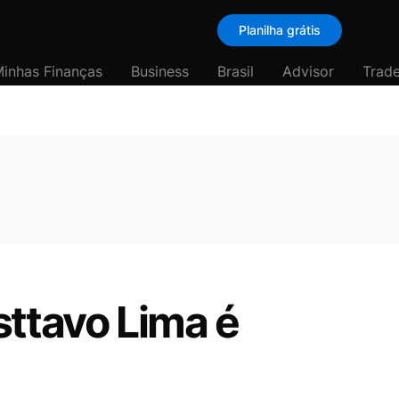
Planilha grátis
inhas Finanças
Business
Brasil
Advisor
Trade
sttavo Lima é