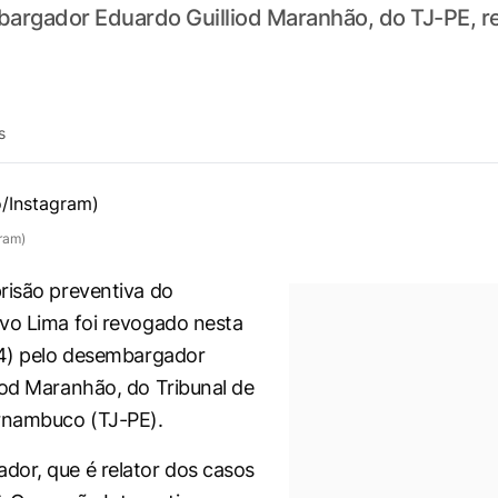
argador Eduardo Guilliod Maranhão, do TJ-PE, re
s
ram)
risão preventiva do
vo Lima foi revogado nesta
24) pelo desembargador
iod Maranhão, do Tribunal de
ernambuco (TJ-PE).
or, que é relator dos casos