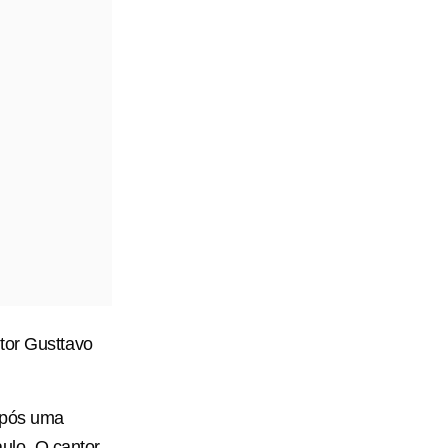
tor Gusttavo
após uma
ulo. O cantor