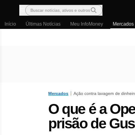
Buscar notícias, ativos e outros
Menu
Início
Últimas Notícias
Meu InfoMoney
Mercados
Mercados
Ação contra lavagem de dinheir
O que é a Ope
prisão de Gus