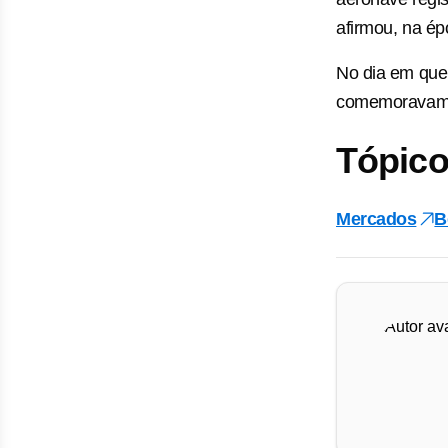
afirmou, na é
No dia em que
comemoravam o
Tópico
Mercados
B