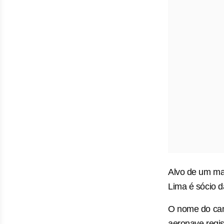
Alvo de um man
Lima é sócio 
O nome do cant
aeronave regi