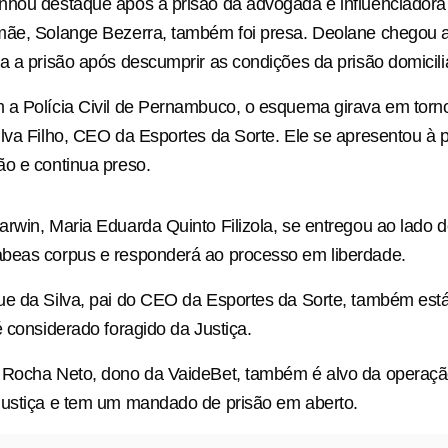
nhou destaque após a prisão da advogada e influenciador
ãe, Solange Bezerra, também foi presa. Deolane chegou a 
a a prisão após descumprir as condições da prisão domicilia
 a Polícia Civil de Pernambuco, o esquema girava em torn
lva Filho, CEO da Esportes da Sorte. Ele se apresentou à po
o e continua preso.
rwin, Maria Eduarda Quinto Filizola, se entregou ao lado 
beas corpus e responderá ao processo em liberdade.
ue da Silva, pai do CEO da Esportes da Sorte, também est
é considerado foragido da Justiça.
 Rocha Neto, dono da VaideBet, também é alvo da operaçã
Justiça e tem um mandado de prisão em aberto.