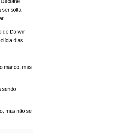
a Deolane
ser solta,
r.
o de Darwin
lícia dias
do marido, mas
á sendo
o, mas não se