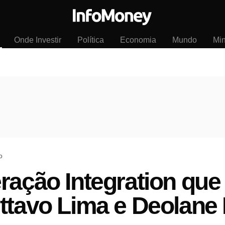
Onde Investir
Política
Economia
Mundo
Mi
o
ração Integration que
ttavo Lima e Deolane