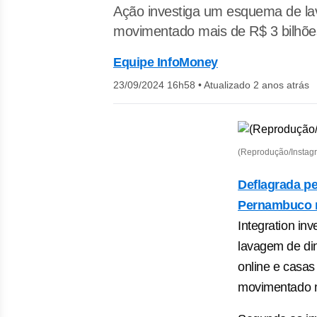
Ação investiga um esquema de lav
movimentado mais de R$ 3 bilhõe
Equipe InfoMoney
23/09/2024 16h58
•
Atualizado 2 anos atrás
(Reprodução/Instag
Deflagrada pel
Pernambuco n
Integration in
lavagem de di
online e casas
movimentado m