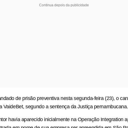
Continua depois da publicidade
dado de prisão preventiva nesta segunda-feira (23), o can
da VaideBet, segundo a sentença da Justiça pernambucana.
or havia aparecido inicialmente na Operação Integration 
strada em nome de sua empresa ser apreendida em São Pa