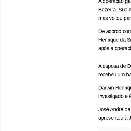
A operação ga
Bezerra. Sua m
mas voltou par
De acordo com
Henrique da Si
após a operaçã
A esposa de Da
recebeu um ha
Darwin Henriq
investigado e 
José André da
apresentou à 