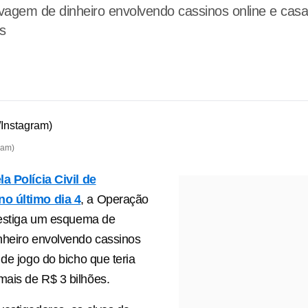
agem de dinheiro envolvendo cassinos online e casas
s
ram)
a Polícia Civil de
o último dia 4
, a Operação
vestiga um esquema de
nheiro envolvendo cassinos
 de jogo do bicho que teria
ais de R$ 3 bilhões.