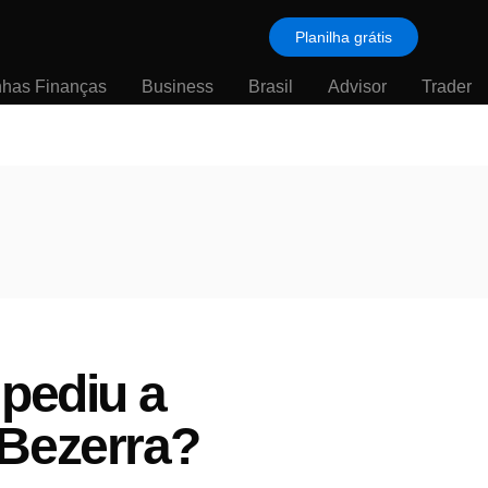
Planilha grátis
nhas Finanças
Business
Brasil
Advisor
Trader
 pediu a
 Bezerra?