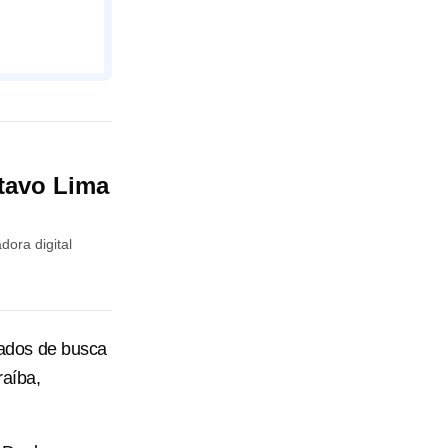
ttavo Lima
ora digital
ados de busca
raíba,