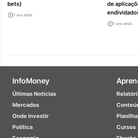
bets)
de aplicaçõ
endividado
1 ano atrás
1 ano atrás
InfoMoney
Apren
Últimas Notícias
Relatór
Mercados
Conteú
Onde Investir
Planilh
Política
Cursos