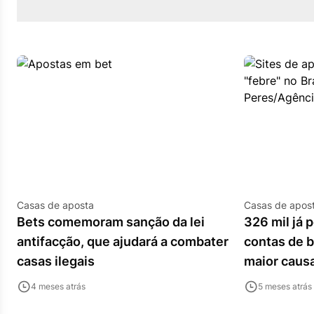
Casas de aposta
Casas de apos
Bets comemoram sanção da lei
326 mil já
antifacção, que ajudará a combater
contas de b
casas ilegais
maior caus
4 meses atrás
5 meses atrás