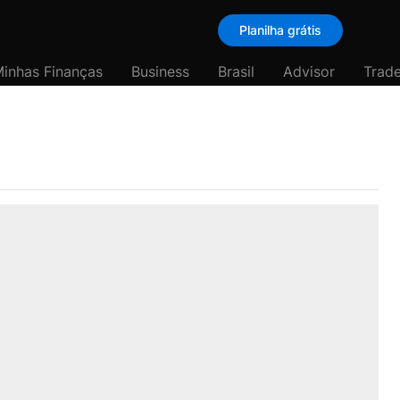
Planilha grátis
inhas Finanças
Business
Brasil
Advisor
Trade