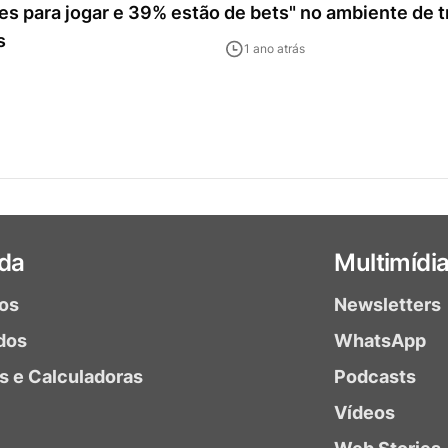
es para jogar e 39% estão
de bets" no ambiente de t
s
1 ano atrás
da
Multimídi
ios
Newsletters
dos
WhatsApp
as e Calculadoras
Podcasts
Vídeos