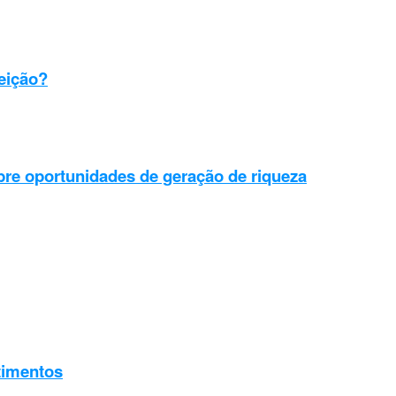
eição?
e oportunidades de geração de riqueza
timentos