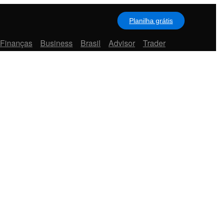
Planilha grátis
 Finanças
Business
Brasil
Advisor
Trader