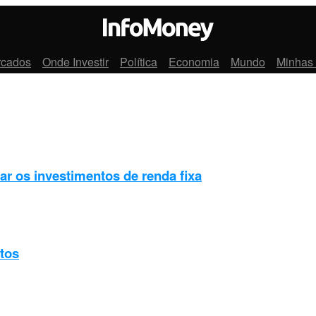
rcados
Onde Investir
Política
Economia
Mundo
Minhas
zar os investimentos de renda fixa
ntos