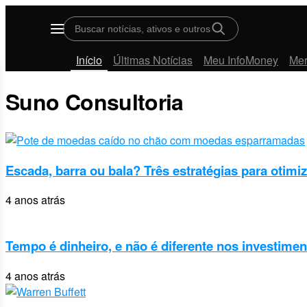
Buscar notícias, ativos e outros
Menu
Início
Últimas Notícias
Meu InfoMoney
Me
Suno Consultoria
Escada, barra ou bala? Três estratégias para otimi
4 anos atrás
Tempo é dinheiro, e não é diferente nos investime
4 anos atrás