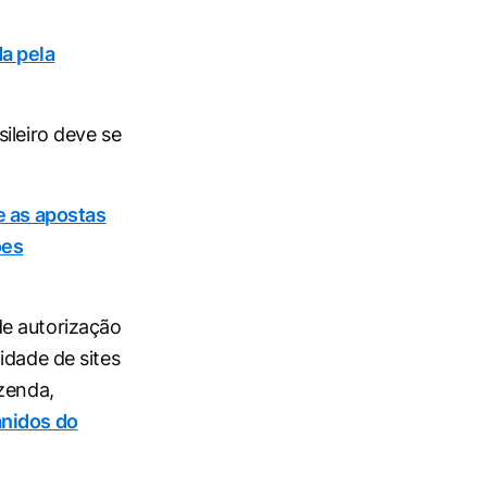
a pela
ileiro deve se
e as apostas
ões
de autorização
idade de sites
azenda,
anidos do