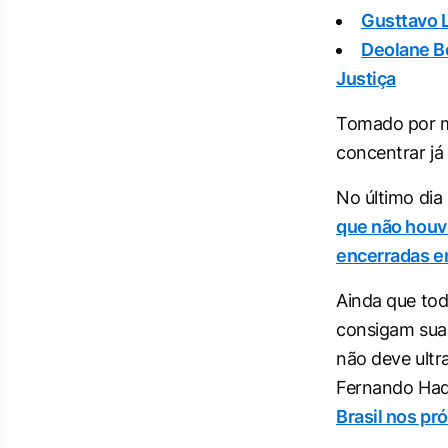
Gusttavo L
Deolane Be
Justiça
Tomado por ma
concentrar já
No último dia 
que não houv
encerradas e
Ainda que tod
consigam suas
não deve ultr
Fernando Ha
Brasil nos pr