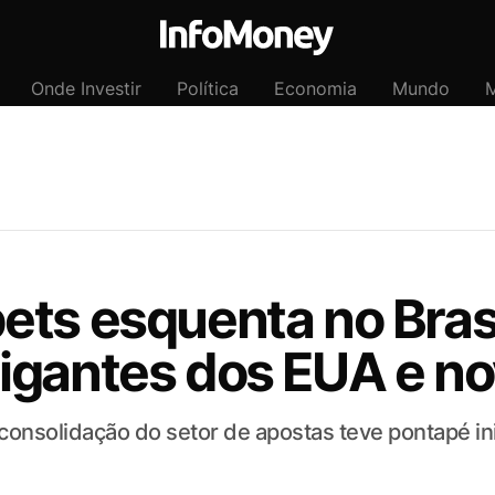
Onde Investir
Política
Economia
Mundo
M
ets esquenta no Bras
igantes dos EUA e n
onsolidação do setor de apostas teve pontapé ini