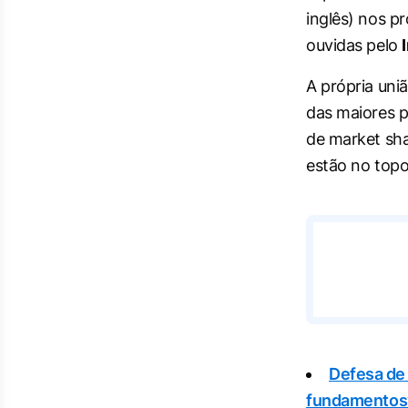
inglês) nos p
ouvidas pelo
A própria uniã
das maiores p
de market sh
estão no top
Defesa de 
fundamentos