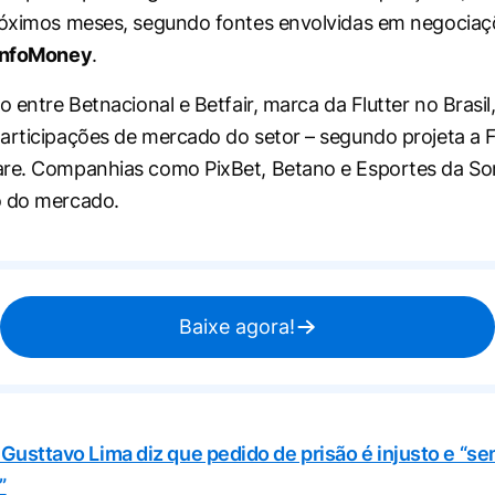
róximos meses, segundo fontes envolvidas em negociaç
InfoMoney
.
o entre Betnacional e Betfair, marca da Flutter no Brasi
articipações de mercado do setor – segundo projeta a F
are. Companhias como PixBet, Betano e Esportes da S
o do mercado.
Baixe agora!
Gusttavo Lima diz que pedido de prisão é injusto e “s
”