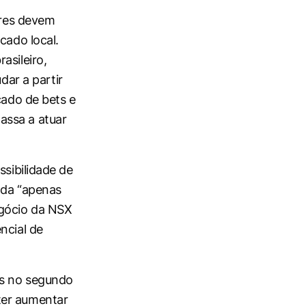
ares devem
cado local.
asileiro,
dar a partir
cado de bets e
assa a atuar
ssibilidade de
ada “apenas
egócio da NSX
ncial de
os no segundo
ter aumentar