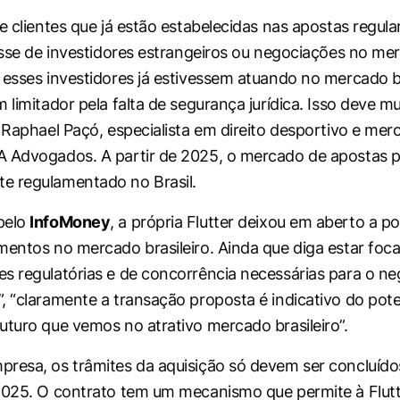
de clientes que já estão estabelecidas nas apostas regul
resse de investidores estrangeiros ou negociações no mer
 esses investidores já estivessem atuando no mercado br
 limitador pela falta de segurança jurídica. Isso deve mu
z Raphael Paçó, especialista em direito desportivo e mer
 Advogados. A partir de 2025, o mercado de apostas p
e regulamentado no Brasil.
pelo
InfoMoney
, a própria Flutter deixou em aberto a po
mentos no mercado brasileiro. Ainda que diga estar foc
s regulatórias e de concorrência necessárias para o n
, “claramente a transação proposta é indicativo do pote
uturo que vemos no atrativo mercado brasileiro”.
resa, os trâmites da aquisição só devem ser concluíd
2025. O contrato tem um mecanismo que permite à Flut