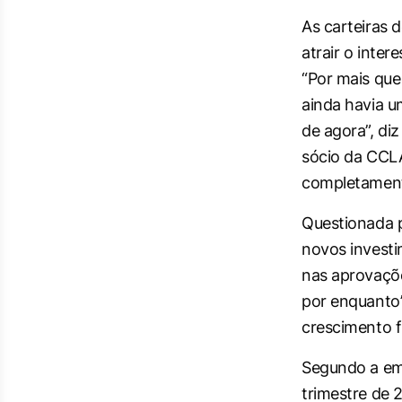
As carteiras 
atrair o inte
“Por mais que
ainda havia um
de agora”, di
sócio da CCLA
completament
Questionada 
novos investi
nas aprovaçõe
por enquanto”
crescimento f
Segundo a emp
trimestre de 