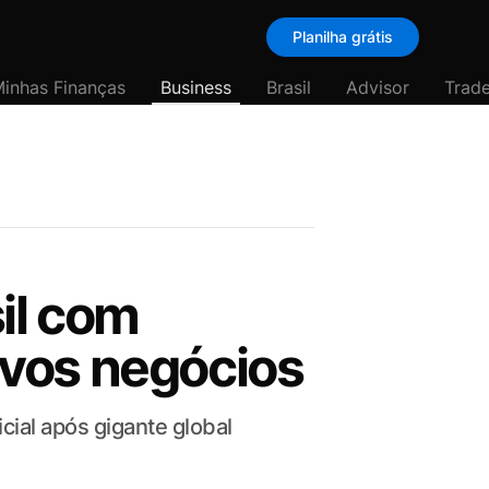
Planilha grátis
inhas Finanças
Business
Brasil
Advisor
Trade
il com
ovos negócios
cial após gigante global