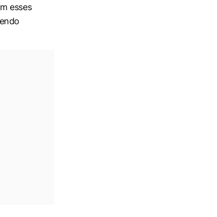
om esses
vendo