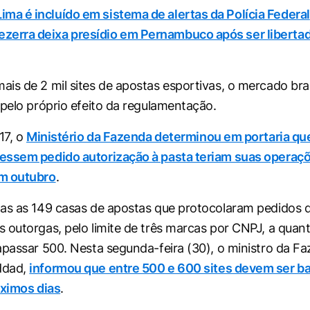
ima é incluído em sistema de alertas da Polícia Federal
zerra deixa presídio em Pernambuco após ser libertad
is de 2 mil sites de apostas esportivas, o mercado bras
 pelo próprio efeito da regulamentação.
17, o
Ministério da Fazenda determinou em portaria qu
essem pedido autorização à pasta teriam suas operaç
m outubro
.
as as 149 casas de apostas que protocolaram pedidos 
 outorgas, pelo limite de três marcas por CNPJ, a quant
apassar 500. Nesta segunda-feira (30), o ministro da F
ddad,
informou que entre 500 e 600 sites devem ser b
óximos dias
.