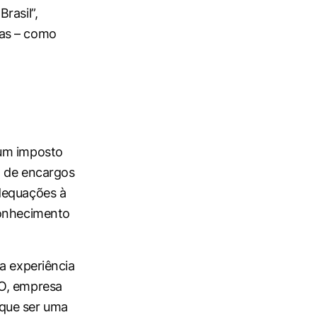
rasil”,
cas – como
 um imposto
m de encargos
adequações à
conhecimento
a experiência
TO, empresa
que ser uma