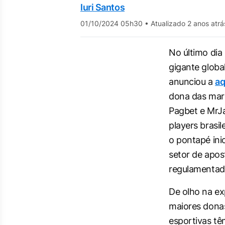
Iuri Santos
01/10/2024 05h30
•
Atualizado 2 anos atrá
No último dia 
gigante globa
anunciou a
aq
dona das marc
Pagbet e MrJa
players brasil
o pontapé ini
setor de apos
regulamentad
De olho na ex
maiores donas
esportivas tê