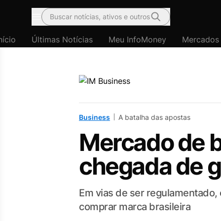
Buscar notícias, ativos e outros
Menu
nício
Últimas Notícias
Meu InfoMoney
Mercados
Business
A batalha das apostas
Mercado de b
chegada de g
Em vias de ser regulamentado, c
comprar marca brasileira