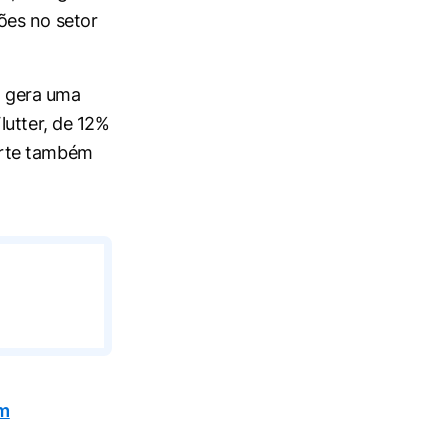
ões no setor
l, gera uma
lutter, de 12%
orte também
em