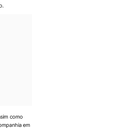
o.
assim como
 companhia em