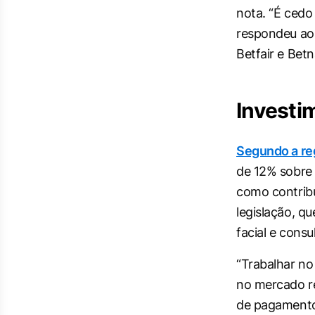
nota. “É cedo
respondeu ao
Betfair e Betn
Investi
Segundo a r
de 12% sobre 
como contribu
legislação, q
facial e consu
“Trabalhar no
no mercado re
de pagamento