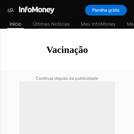
SubHome
Planilha grátis
Padrão
Menu
-
Início
Últimas Notícias
Meu InfoMoney
Me
Últimas
notícias
|
InfoMoney
Vacinação
Continua depois da publicidade