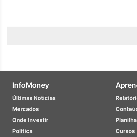
InfoMoney
Apren
Últimas Notícias
Relatór
Mercados
Conteú
Onde Investir
Planilh
Política
Cursos