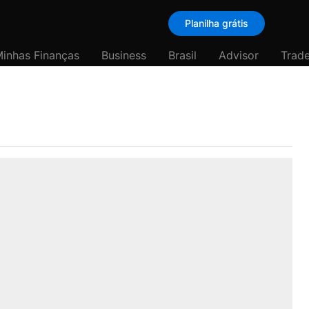
Planilha grátis
inhas Finanças
Business
Brasil
Advisor
Trade