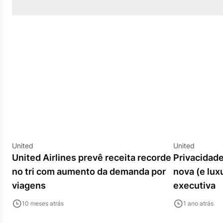
United
United
United Airlines prevê receita recorde
Privacidade
no tri com aumento da demanda por
nova (e lux
viagens
executiva
10 meses atrás
1 ano atrás