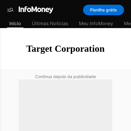
SubHome
Planilha grátis
Padrão
Menu
-
Início
Últimas Notícias
Meu InfoMoney
Me
Últimas
notícias
|
InfoMoney
Target Corporation
Continua depois da publicidade