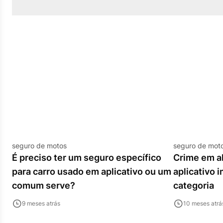
seguro de motos
seguro de mot
É preciso ter um seguro específico
Crime em al
para carro usado em aplicativo ou um
aplicativo 
comum serve?
categoria
9 meses atrás
10 meses atrá