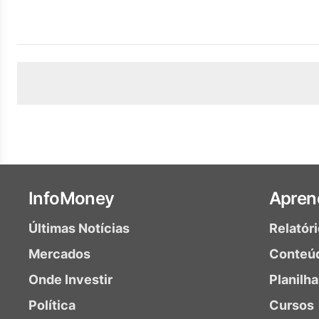
InfoMoney
Apren
Últimas Notícias
Relatór
Mercados
Conteú
Onde Investir
Planilh
Política
Cursos