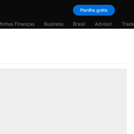
Planilha grátis
inhas Finanças
Business
Brasil
Advisor
Trade