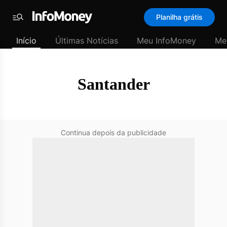
SubHome
Planilha grátis
Padrão
Menu
-
Início
Últimas Notícias
Meu InfoMoney
Me
Últimas
notícias
|
InfoMoney
Santander
Continua depois da publicidade