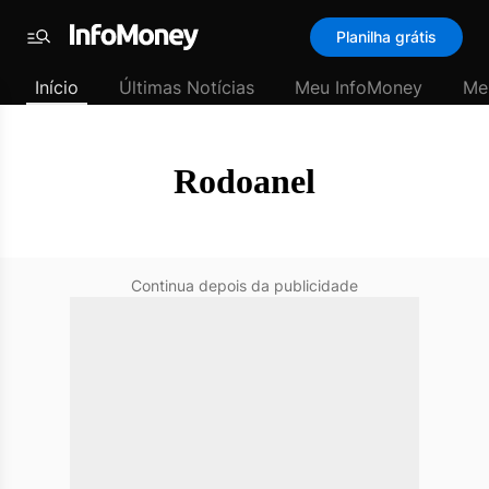
SubHome
Planilha grátis
Padrão
Menu
-
Início
Últimas Notícias
Meu InfoMoney
Me
Últimas
notícias
|
InfoMoney
Rodoanel
Continua depois da publicidade