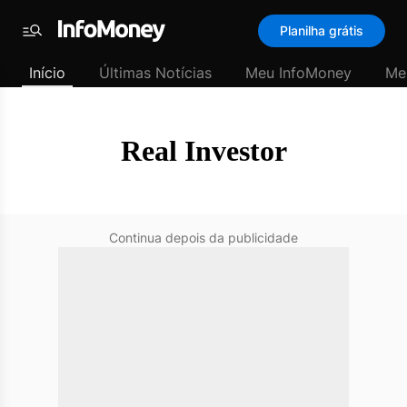
SubHome
Planilha grátis
Padrão
Menu
-
Início
Últimas Notícias
Meu InfoMoney
Me
Últimas
notícias
|
InfoMoney
Real Investor
Continua depois da publicidade