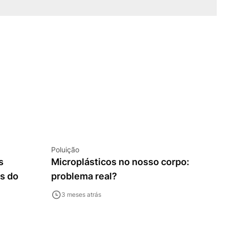
Poluição
s
Microplásticos no nosso corpo:
s do
problema real?
3 meses atrás