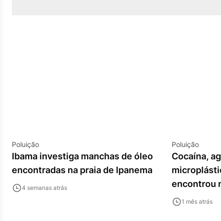
Poluição
Poluição
Ibama investiga manchas de óleo
Cocaína, ag
encontradas na praia de Ipanema
microplásti
encontrou n
4 semanas atrás
1 mês atrás