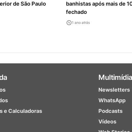
terior de São Paulo
banhistas após mais de 1
fechado
1 ano atrás
da
Multimídi
ios
Newsletters
dos
WhatsApp
as e Calculadoras
Podcasts
Vídeos