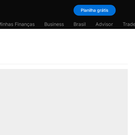
Planilha grátis
inhas Finanças
Business
Brasil
Advisor
Trade