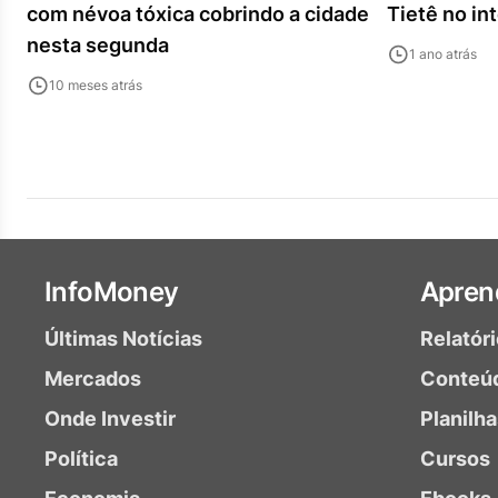
com névoa tóxica cobrindo a cidade
Tietê no in
nesta segunda
1 ano atrás
10 meses atrás
InfoMoney
Apren
Últimas Notícias
Relatór
Mercados
Conteú
Onde Investir
Planilh
Política
Cursos