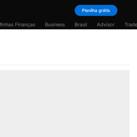
Planilha grátis
inhas Finanças
Business
Brasil
Advisor
Trade