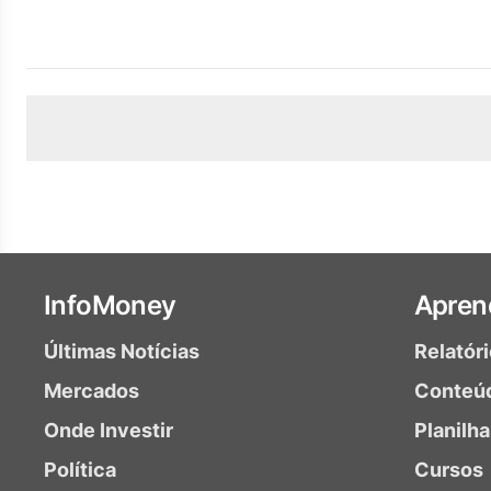
InfoMoney
Apren
Últimas Notícias
Relatór
Mercados
Conteú
Onde Investir
Planilh
Política
Cursos