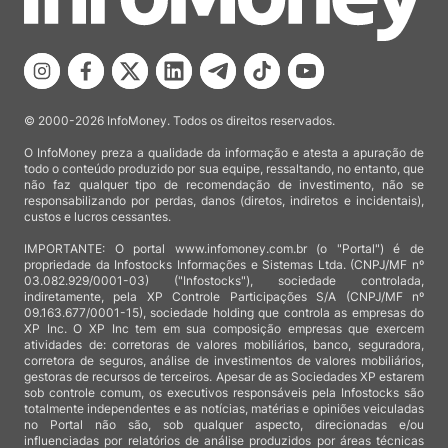
© 2000-2026 InfoMoney. Todos os direitos reservados.
O InfoMoney preza a qualidade da informação e atesta a apuração de
todo o conteúdo produzido por sua equipe, ressaltando, no entanto, que
não faz qualquer tipo de recomendação de investimento, não se
responsabilizando por perdas, danos (diretos, indiretos e incidentais),
custos e lucros cessantes.
IMPORTANTE: O portal www.infomoney.com.br (o "Portal") é de
propriedade da Infostocks Informações e Sistemas Ltda. (CNPJ/MF nº
03.082.929/0001-03) ("Infostocks"), sociedade controlada,
indiretamente, pela XP Controle Participações S/A (CNPJ/MF nº
09.163.677/0001-15), sociedade holding que controla as empresas do
XP Inc. O XP Inc tem em sua composição empresas que exercem
atividades de: corretoras de valores mobiliários, banco, seguradora,
corretora de seguros, análise de investimentos de valores mobiliários,
gestoras de recursos de terceiros. Apesar de as Sociedades XP estarem
sob controle comum, os executivos responsáveis pela Infostocks são
totalmente independentes e as notícias, matérias e opiniões veiculadas
no Portal não são, sob qualquer aspecto, direcionadas e/ou
influenciadas por relatórios de análise produzidos por áreas técnicas