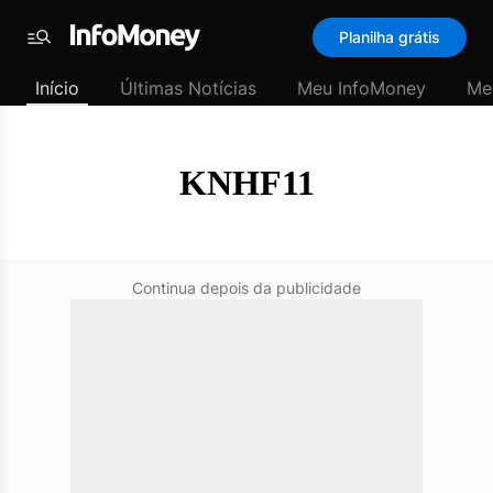
SubHome
Planilha grátis
Padrão
Menu
-
Início
Últimas Notícias
Meu InfoMoney
Me
Últimas
notícias
|
InfoMoney
KNHF11
Continua depois da publicidade