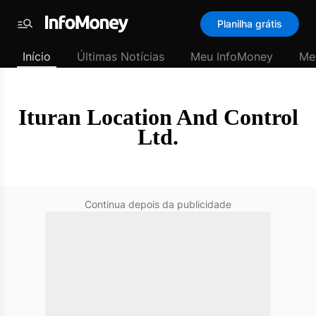
SubHome
Planilha grátis
Padrão
Menu
-
Início
Últimas Notícias
Meu InfoMoney
Me
Últimas
notícias
|
InfoMoney
Ituran Location And Control
Ltd.
Continua depois da publicidade