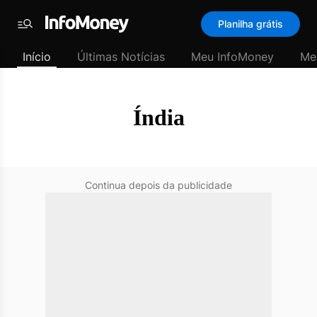
SubHome
Planilha grátis
Padrão
Menu
-
Início
Últimas Notícias
Meu InfoMoney
Me
Últimas
notícias
|
InfoMoney
Índia
Continua depois da publicidade