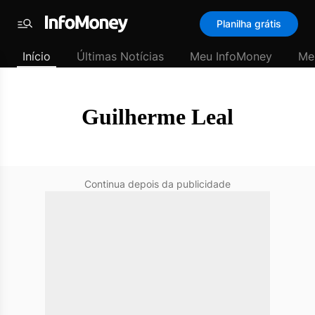
SubHome
Planilha grátis
Padrão
Menu
-
Início
Últimas Notícias
Meu InfoMoney
Me
Últimas
notícias
|
InfoMoney
Guilherme Leal
Continua depois da publicidade