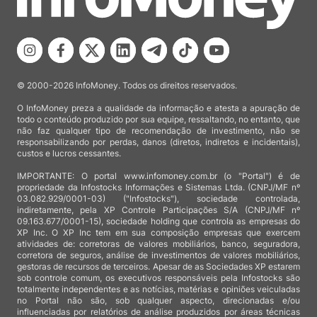
© 2000-2026 InfoMoney. Todos os direitos reservados.
O InfoMoney preza a qualidade da informação e atesta a apuração de
todo o conteúdo produzido por sua equipe, ressaltando, no entanto, que
não faz qualquer tipo de recomendação de investimento, não se
responsabilizando por perdas, danos (diretos, indiretos e incidentais),
custos e lucros cessantes.
IMPORTANTE: O portal www.infomoney.com.br (o "Portal") é de
propriedade da Infostocks Informações e Sistemas Ltda. (CNPJ/MF nº
03.082.929/0001-03) ("Infostocks"), sociedade controlada,
indiretamente, pela XP Controle Participações S/A (CNPJ/MF nº
09.163.677/0001-15), sociedade holding que controla as empresas do
XP Inc. O XP Inc tem em sua composição empresas que exercem
atividades de: corretoras de valores mobiliários, banco, seguradora,
corretora de seguros, análise de investimentos de valores mobiliários,
gestoras de recursos de terceiros. Apesar de as Sociedades XP estarem
sob controle comum, os executivos responsáveis pela Infostocks são
totalmente independentes e as notícias, matérias e opiniões veiculadas
no Portal não são, sob qualquer aspecto, direcionadas e/ou
influenciadas por relatórios de análise produzidos por áreas técnicas