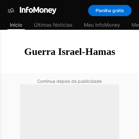
SubHome
Planilha grátis
Padrão
Menu
-
Início
Últimas Notícias
Meu InfoMoney
Me
Últimas
notícias
|
InfoMoney
Guerra Israel-Hamas
Continua depois da publicidade