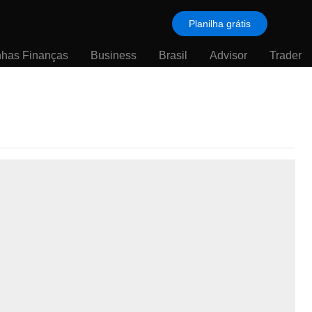
Planilha grátis
nhas Finanças
Business
Brasil
Advisor
Trader