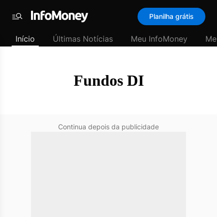
SubHome
Planilha grátis
Padrão
Menu
-
Início
Últimas Notícias
Meu InfoMoney
Me
Últimas
notícias
|
InfoMoney
Fundos DI
Continua depois da publicidade