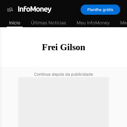
SubHome
Planilha grátis
Padrão
Menu
-
Início
Últimas Notícias
Meu InfoMoney
Me
Últimas
notícias
|
InfoMoney
Frei Gilson
Continua depois da publicidade