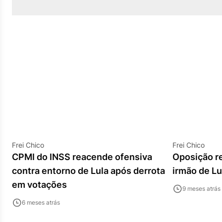
Frei Chico
Frei Chico
CPMI do INSS reacende ofensiva
Oposição re
contra entorno de Lula após derrota
irmão de Lu
em votações
9 meses atrás
6 meses atrás