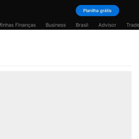
Planilha grátis
inhas Finanças
Business
Brasil
Advisor
Trade