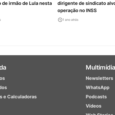
 de irmão de Lula nesta
dirigente de sindicato alv
operação no INSS
s
1 ano atrás
da
Multimídi
ios
Newsletters
dos
WhatsApp
as e Calculadoras
Podcasts
Vídeos