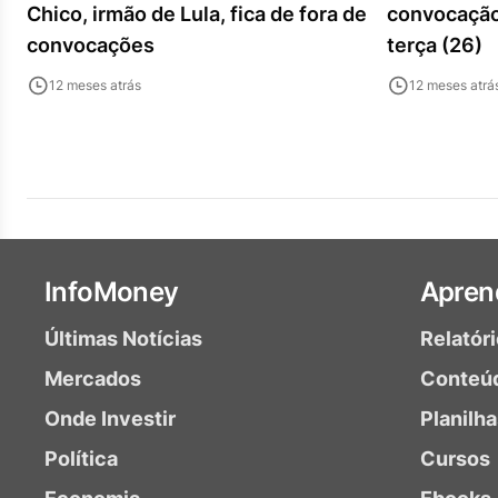
Chico, irmão de Lula, fica de fora de
convocação
convocações
terça (26)
12 meses atrás
12 meses atrá
InfoMoney
Apren
Últimas Notícias
Relatór
Mercados
Conteú
Onde Investir
Planilh
Política
Cursos