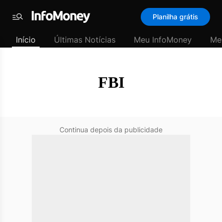
SubHome
Planilha grátis
Padrão
Menu
-
Início
Últimas Notícias
Meu InfoMoney
Me
Últimas
notícias
|
InfoMoney
FBI
Continua depois da publicidade