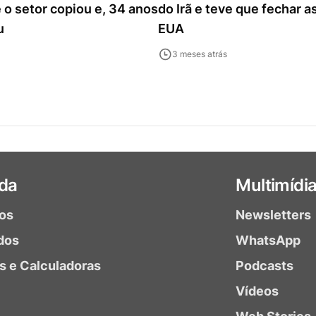
o setor copiou e, 34 anos
do Irã e teve que fechar a
u
EUA
3 meses atrás
da
Multimídi
ios
Newsletters
dos
WhatsApp
as e Calculadoras
Podcasts
Vídeos