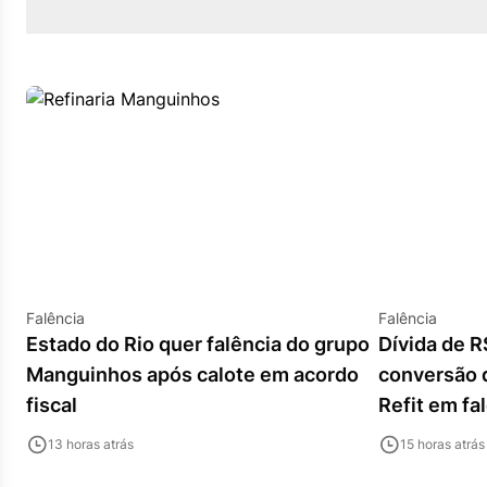
Falência
Falência
Estado do Rio quer falência do grupo
Dívida de R
Manguinhos após calote em acordo
conversão d
fiscal
Refit em fa
13 horas atrás
15 horas atrás