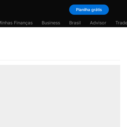
Planilha grátis
inhas Finanças
Business
Brasil
Advisor
Trade