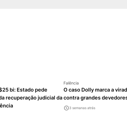
Falência
$25 bi: Estado pede
O caso Dolly marca a vira
a recuperação judicial da
contra grandes devedore
lência
3 semanas atrás