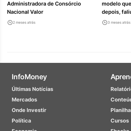
Administradora de Consórcio
modelo que 
Nacional Valor
depois, fali
2 meses atrás
3 meses atrás
InfoMoney
Apren
Últimas Notícias
Relatór
Mercados
Conteú
Onde Investir
Planilh
Política
Cursos