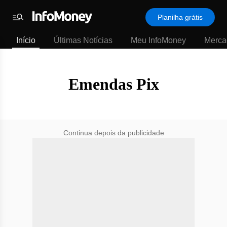
SubHome
Planilha grátis
Padrão
Menu
-
Início
Últimas Notícias
Meu InfoMoney
Merca
Últimas
notícias
|
InfoMoney
Emendas Pix
Continua depois da publicidade