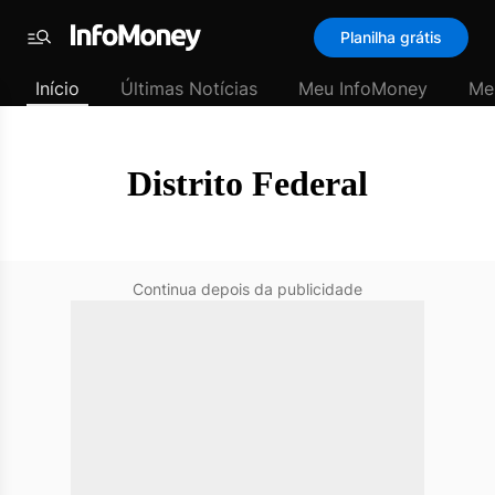
SubHome
Planilha grátis
Padrão
Menu
-
Início
Últimas Notícias
Meu InfoMoney
Me
Últimas
notícias
|
InfoMoney
Distrito Federal
Continua depois da publicidade