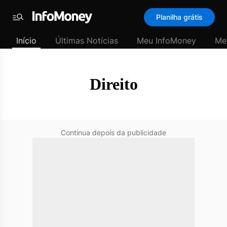
SubHome
Planilha grátis
Padrão
Menu
-
Início
Últimas Notícias
Meu InfoMoney
Me
Últimas
notícias
|
InfoMoney
Direito
Continua depois da publicidade