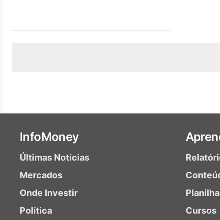
InfoMoney
Apren
Últimas Notícias
Relatór
Mercados
Conteú
Onde Investir
Planilh
Política
Cursos