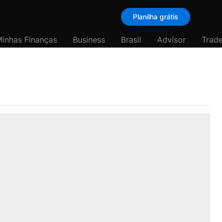
Planilha grátis
inhas Finanças
Business
Brasil
Advisor
Trade