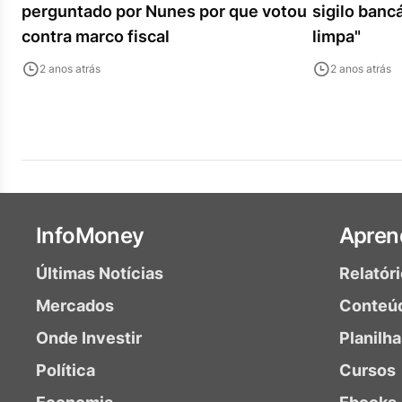
perguntado por Nunes por que votou
sigilo bancá
contra marco fiscal
limpa"
2 anos atrás
2 anos atrás
InfoMoney
Apren
Últimas Notícias
Relatór
Mercados
Conteú
Onde Investir
Planilh
Política
Cursos