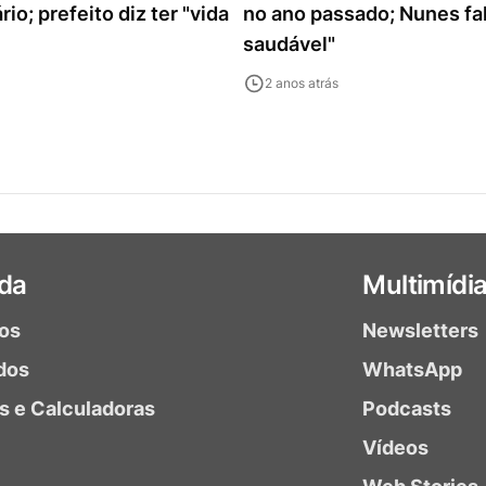
rio; prefeito diz ter "vida
no ano passado; Nunes fa
saudável"
2 anos atrás
da
Multimídi
ios
Newsletters
dos
WhatsApp
as e Calculadoras
Podcasts
Vídeos