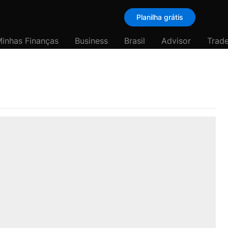
Planilha grátis
inhas Finanças
Business
Brasil
Advisor
Trade