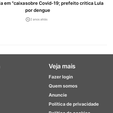
la em "caixa
sobre Covid-19; prefeito critica Lula
por dengue
2 anos atrás
a
Veja mais
Fazer login
Quem somos
Anuncie
Política de privacidade