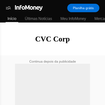
SubHome
Planilha grátis
Padrão
Menu
-
Início
Últimas Notícias
Meu InfoMoney
Merca
Últimas
notícias
|
InfoMoney
CVC Corp
Continua depois da publicidade