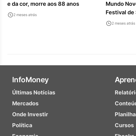
e da cor, morre aos 88 anos
Mundo Novo
Festival de
2 meses atrás
2 meses atrás
InfoMoney
Apren
Últimas Notícias
Relatór
Mercados
Conteú
Onde Investir
Planilh
Política
Cursos