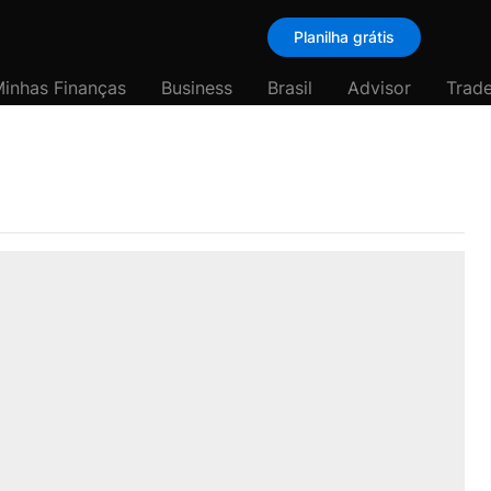
Planilha grátis
inhas Finanças
Business
Brasil
Advisor
Trade