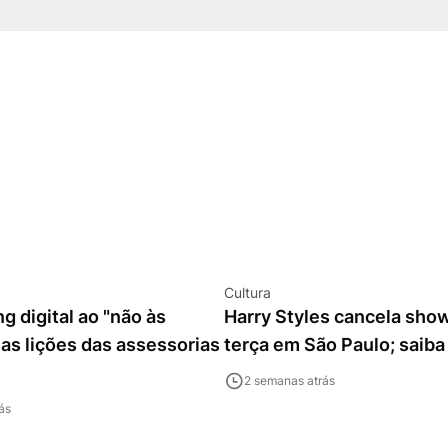
Cultura
g digital ao "não às
Harry Styles cancela sho
as lições das assessorias
terça em São Paulo; saiba
2 semanas atrás
ás