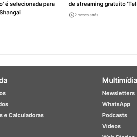
' é selecionada para
de streaming gratuito 'Tela
 Shangai
2 meses atrás
da
Multimídi
ios
Newsletters
dos
WhatsApp
as e Calculadoras
Podcasts
Vídeos