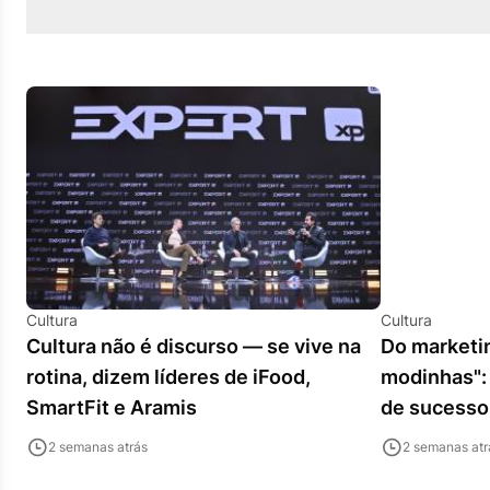
Cultura
Cultura
Cultura não é discurso — se vive na
Do marketin
rotina, dizem líderes de iFood,
modinhas": 
SmartFit e Aramis
de sucesso
2 semanas atrás
2 semanas atr