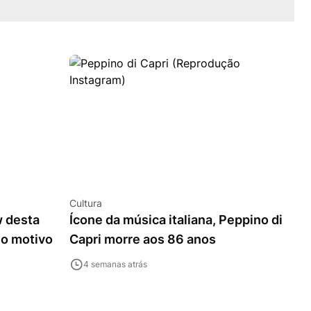
Cultura
w desta
Ícone da música italiana, Peppino di
 o motivo
Capri morre aos 86 anos
4 semanas atrás