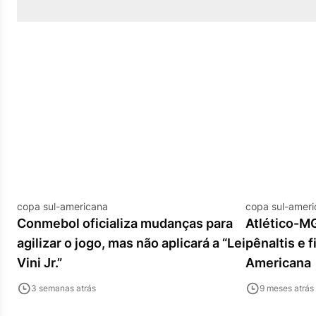
copa sul-americana
copa sul-amer
Conmebol oficializa mudanças para
Atlético-M
agilizar o jogo, mas não aplicará a “Lei
pênaltis e f
Vini Jr.”
Americana
3 semanas atrás
9 meses atrás