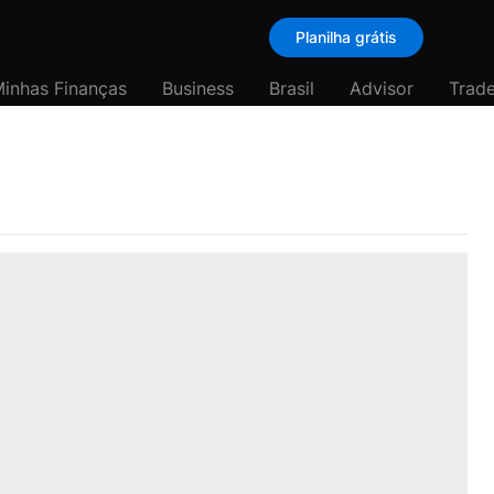
Planilha grátis
inhas Finanças
Business
Brasil
Advisor
Trade