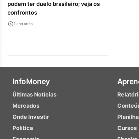
podem ter duelo brasileiro; veja os
confrontos
1 ano atrás
InfoMoney
Apren
Últimas Notícias
Relatór
Mercados
Conteú
Onde Investir
Planilh
Política
Cursos