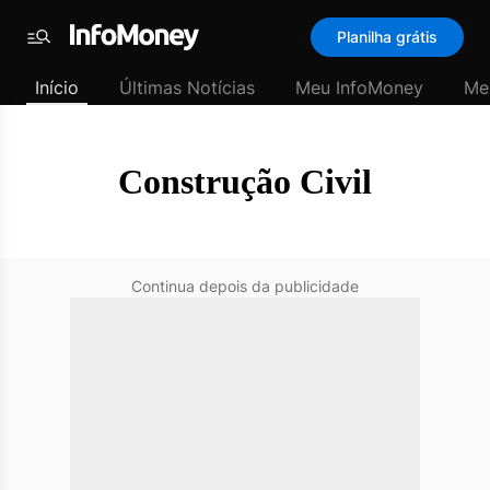
SubHome
Planilha grátis
Padrão
Menu
-
Início
Últimas Notícias
Meu InfoMoney
Me
Últimas
notícias
|
InfoMoney
Construção Civil
Continua depois da publicidade