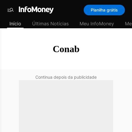
SubHome
Planilha grátis
Padrão
Menu
-
Início
Últimas Notícias
Meu InfoMoney
Me
Últimas
notícias
|
InfoMoney
Conab
Continua depois da publicidade