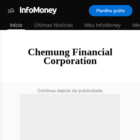
SubHome
Planilha grátis
Padrão
Menu
-
Início
Últimas Notícias
Meu InfoMoney
Me
Últimas
notícias
|
InfoMoney
Chemung Financial
Corporation
Continua depois da publicidade