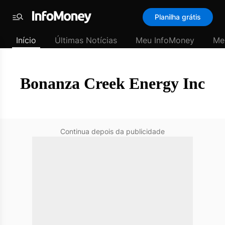
SubHome
Planilha grátis
Padrão
Menu
-
Início
Últimas Notícias
Meu InfoMoney
Me
Últimas
notícias
|
InfoMoney
Bonanza Creek Energy Inc
Continua depois da publicidade