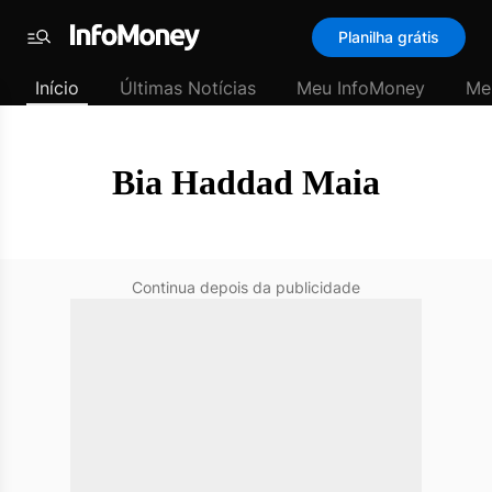
SubHome
Planilha grátis
Padrão
Menu
-
Início
Últimas Notícias
Meu InfoMoney
Me
Últimas
notícias
|
InfoMoney
Bia Haddad Maia
Continua depois da publicidade