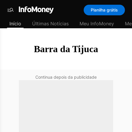
SubHome
Planilha grátis
Padrão
Menu
-
Início
Últimas Notícias
Meu InfoMoney
Me
Últimas
notícias
|
InfoMoney
Barra da Tijuca
Continua depois da publicidade