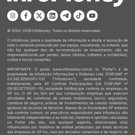
© 2000-2026 InfoMoney. Todos os direitos reservados.
O InfoMoney preza a qualidade da informação e atesta a apuração de
todo o conteúdo produzido por sua equipe, ressaltando, no entanto, que
não faz qualquer tipo de recomendação de investimento, não se
responsabilizando por perdas, danos (diretos, indiretos e incidentais),
custos e lucros cessantes.
IMPORTANTE: O portal www.infomoney.com.br (o "Portal") é de
propriedade da Infostocks Informações e Sistemas Ltda. (CNPJ/MF nº
03.082.929/0001-03) ("Infostocks"), sociedade controlada,
indiretamente, pela XP Controle Participações S/A (CNPJ/MF nº
09.163.677/0001-15), sociedade holding que controla as empresas do
XP Inc. O XP Inc tem em sua composição empresas que exercem
atividades de: corretoras de valores mobiliários, banco, seguradora,
corretora de seguros, análise de investimentos de valores mobiliários,
gestoras de recursos de terceiros. Apesar de as Sociedades XP estarem
sob controle comum, os executivos responsáveis pela Infostocks são
totalmente independentes e as notícias, matérias e opiniões veiculadas
no Portal não são, sob qualquer aspecto, direcionadas e/ou
influenciadas por relatórios de análise produzidos por áreas técnicas
das empresas do XP Inc, nem por decisões comerciais e de negócio de