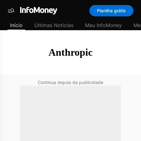
SubHome
Planilha grátis
Padrão
Menu
-
Início
Últimas Notícias
Meu InfoMoney
Me
Últimas
notícias
|
InfoMoney
Anthropic
Continua depois da publicidade