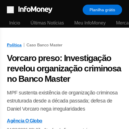
Planilha grátis
Menu
Início
Últimas Notícias
Meu InfoMoney
Merca
Política
Caso Banco Master
Vorcaro preso: Investigação
revelou organização criminosa
no Banco Master
MPF sustenta existência de organização criminosa
estruturada desde a década passada; defesa de
Daniel Vorcaro nega irregularidades
Agência O Globo