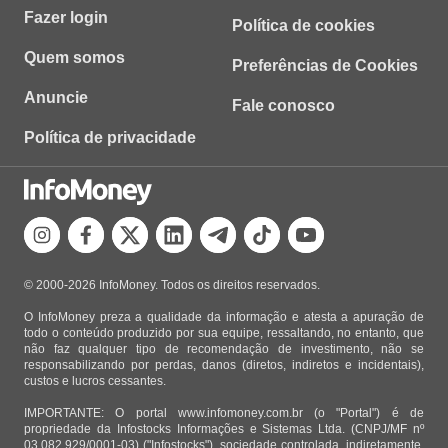
Fazer login
Política de cookies
Quem somos
Preferências de Cookies
Anuncie
Fale conosco
Política de privacidade
© 2000-2026 InfoMoney. Todos os direitos reservados.
O InfoMoney preza a qualidade da informação e atesta a apuração de
todo o conteúdo produzido por sua equipe, ressaltando, no entanto, que
não faz qualquer tipo de recomendação de investimento, não se
responsabilizando por perdas, danos (diretos, indiretos e incidentais),
custos e lucros cessantes.
IMPORTANTE: O portal www.infomoney.com.br (o "Portal") é de
propriedade da Infostocks Informações e Sistemas Ltda. (CNPJ/MF nº
03.082.929/0001-03) ("Infostocks"), sociedade controlada, indiretamente,