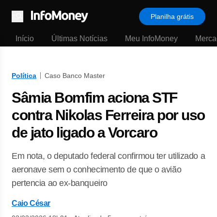
Planilha grátis
Menu
Início
Últimas Notícias
Meu InfoMoney
Merca
Política
Caso Banco Master
Sâmia Bomfim aciona STF
contra Nikolas Ferreira por uso
de jato ligado a Vorcaro
Em nota, o deputado federal confirmou ter utilizado a
aeronave sem o conhecimento de que o avião
pertencia ao ex-banqueiro
Caio César