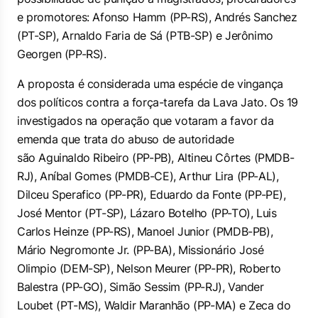
e promotores: Afonso Hamm (PP-RS), Andrés Sanchez
(PT-SP), Arnaldo Faria de Sá (PTB-SP) e Jerônimo
Georgen (PP-RS).
A proposta é considerada uma espécie de vingança
dos políticos contra a força-tarefa da Lava Jato. Os 19
investigados na operação que votaram a favor da
emenda que trata do abuso de autoridade
são
Aguinaldo Ribeiro (PP-PB), Altineu Côrtes (PMDB-
RJ), Aníbal Gomes (PMDB-CE), Arthur Lira (PP-AL),
Dilceu Sperafico (PP-PR), Eduardo da Fonte (PP-PE),
José Mentor (PT-SP), Lázaro Botelho (PP-TO), Luis
Carlos Heinze (PP-RS), Manoel Junior (PMDB-PB),
Mário Negromonte Jr. (PP-BA), Missionário José
Olimpio (DEM-SP), Nelson Meurer (PP-PR), Roberto
Balestra (PP-GO), Simão Sessim (PP-RJ), Vander
Loubet (PT-MS), Waldir Maranhão (PP-MA) e Zeca do